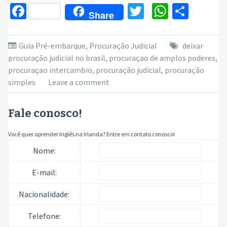
Facebook
Twitter
WhatsA
Parti
Share
Guia Pré-embarque
,
Procuração Judicial
deixar
procuração judicial no brasil
,
procuraçao de amplos poderes
,
procuraçao intercambio
,
procuração judicial
,
procuração
simples
Leave a comment
Fale conosco!
Você quer aprender Inglês na Irlanda? Entre em contato conosco!
Nome:
E-mail:
Nacionalidade:
Telefone: