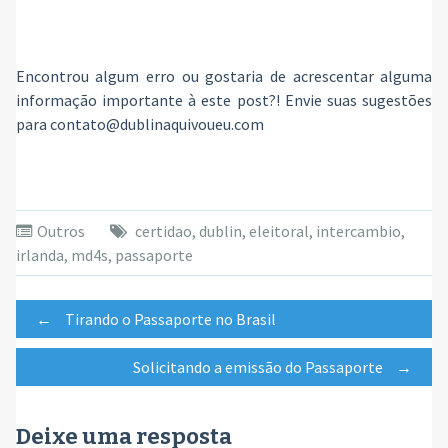
Encontrou algum erro ou gostaria de acrescentar alguma
informação importante à este post?! Envie suas sugestões
para contato@dublinaquivoueu.com
Outros
certidao
,
dublin
,
eleitoral
,
intercambio
,
irlanda
,
md4s
,
passaporte
Post
←
Tirando o Passaporte no Brasil
Solicitando a emissão do Passaporte
→
navigation
Deixe uma resposta