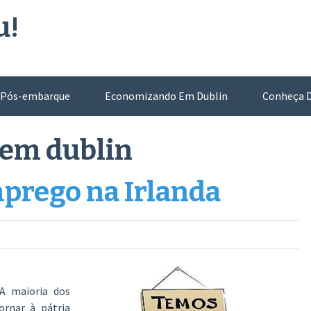
u!
Pós-embarque
Economizando Em Dublin
Conheça D
 em dublin
prego na Irlanda
A maioria dos
ornar à pátria