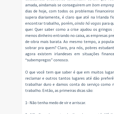
amada, aindamais se conseguirem
um bom emprego
dias de hoje, com todos os problemas financeir
supera diariamente, é claro que até na Irlanda fic
encontrar trabalho, porém,
ainda há vagas
para q
quer. Quer saber como a crise ajudou os gringos
menos dinheiro entrando no caixa, as empresas pr
de-obra mais barata. Ao mesmo tempo, a populaçã
sobrar pra quem? Claro, pra nós, pobres estudan
agora existem irlandeses em situações financ
“subempregos” conosco.
O que você tem que saber é que em muitos lugar
reclamar e outros tantos lugares até dão prefer
trabalhar duro e damos conta do serviço como ni
trabalho. Então, as primeiras dicas são:
1- Não tenha medo de vir e arriscar.