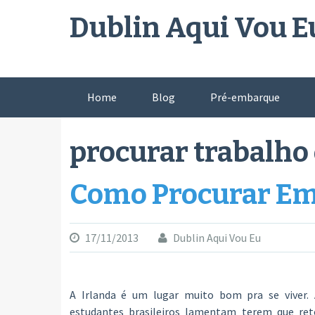
Skip
Dublin Aqui Vou E
to
content
Home
Blog
Pré-embarque
procurar trabalho
Como Procurar Em
17/11/2013
Dublin Aqui Vou Eu
A Irlanda é um lugar muito bom pra se viver. 
estudantes brasileiros lamentam terem que ret