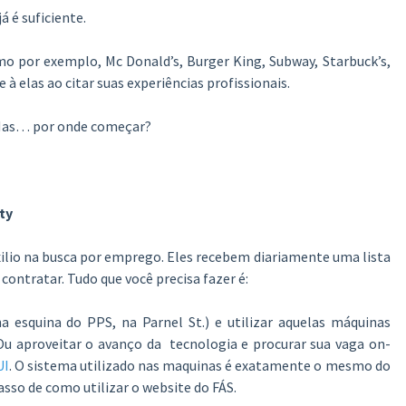
 é suficiente.
mo por exemplo, Mc Donald’s, Burger King, Subway, Starbuck’s,
 elas ao citar suas experiências profissionais.
. Mas… por onde começar?
ty
xilio na busca por emprego. Eles recebem diariamente uma lista
ntratar. Tudo que você precisa fazer é:
 esquina do PPS, na Parnel St.) e utilizar aquelas máquinas
Ou aproveitar o avanço da tecnologia e procurar sua vaga on-
UI
. O sistema utilizado nas maquinas é exatamente o mesmo do
asso de como utilizar o website do FÁS.